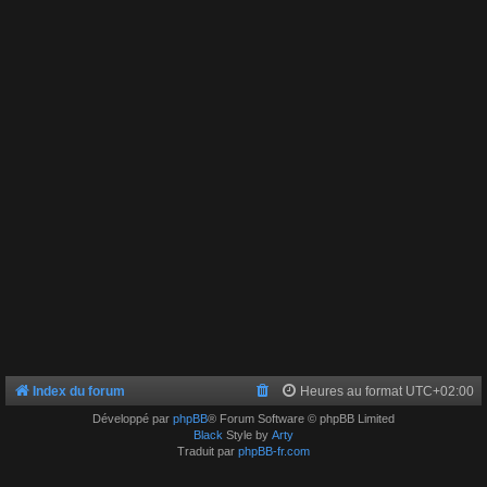
Index du forum
Heures au format
UTC+02:00
Développé par
phpBB
® Forum Software © phpBB Limited
Black
Style by
Arty
Traduit par
phpBB-fr.com