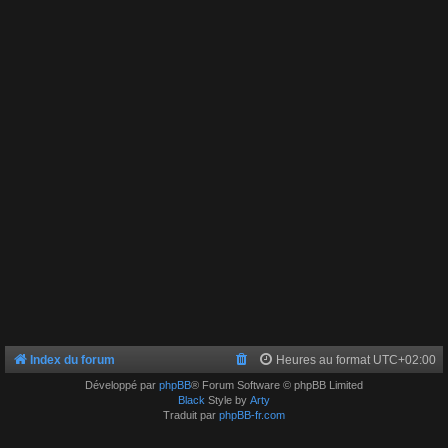
Index du forum
Heures au format
UTC+02:00
Développé par
phpBB
® Forum Software © phpBB Limited
Black
Style by
Arty
Traduit par
phpBB-fr.com