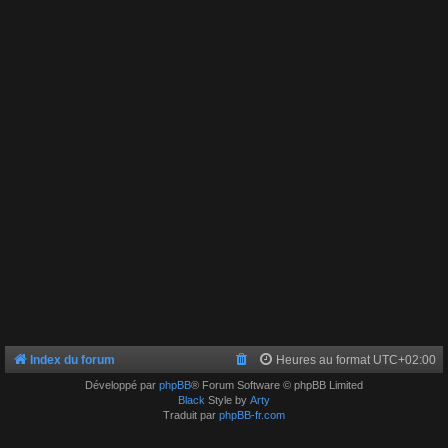
Index du forum
Heures au format
UTC+02:00
Développé par
phpBB
® Forum Software © phpBB Limited
Black
Style by
Arty
Traduit par
phpBB-fr.com