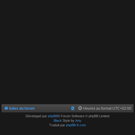
Index du forum
Heures au format
UTC+02:00
Développé par
phpBB
® Forum Software © phpBB Limited
Black
Style by
Arty
Traduit par
phpBB-fr.com