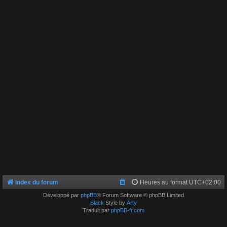
Index du forum
Heures au format
UTC+02:00
Développé par
phpBB
® Forum Software © phpBB Limited
Black
Style by
Arty
Traduit par
phpBB-fr.com