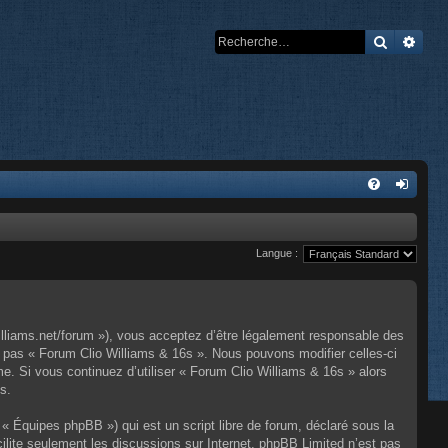
Recherch
Rech
Langue :
illiams.net/forum »), vous acceptez d’être légalement responsable des
z pas « Forum Clio Williams & 16s ». Nous pouvons modifier celles-ci
e. Si vous continuez d’utiliser « Forum Clio Williams & 16s » alors
s.
« Équipes phpBB ») qui est un script libre de forum, déclaré sous la
cilite seulement les discussions sur Internet. phpBB Limited n’est pas