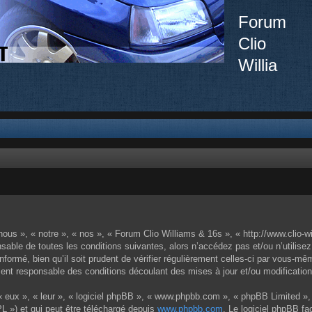
Forum
Clio
Willia
ous », « notre », « nos », « Forum Clio Williams & 16s », « http://www.clio-w
sable de toutes les conditions suivantes, alors n’accédez pas et/ou n’utilise
ormé, bien qu’il soit prudent de vérifier régulièrement celles-ci par vous-mêm
nt responsable des conditions découlant des mises à jour et/ou modification
 eux », « leur », « logiciel phpBB », « www.phpbb.com », « phpBB Limited », 
L ») et qui peut être téléchargé depuis
www.phpbb.com
. Le logiciel phpBB fa