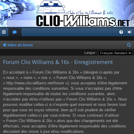
Index du forum
e
Langue :
Forum Clio Williams & 16s - Enregistrement
c
h
En accédant à « Forum Clio Williams & 16s » (désigné ci-après par
e
« nous », « notre », « nos », « Forum Clio Williams & 16s »,
« http://www.clio-williams.net/forum »), vous acceptez d’être légalement
r
responsable des conditions suivantes. Si vous n’acceptez pas d’être
c
légalement responsable de toutes les conditions suivantes, alors
n’accédez pas et/ou n’utilisez pas « Forum Clio Williams & 16s ». Nous
h
pouvons modifier celles-ci à n’importe quel moment et nous ferons tout
e
pour que vous en soyez informé, bien qu’il soit prudent de vérifier
r
régulièrement celles-ci par vous-même. Si vous continuez d’utiliser
« Forum Clio Williams & 16s » alors que des changements ont été
effectués, vous acceptez d’être légalement responsable des conditions
découlant des mises à jour et/ou modifications.