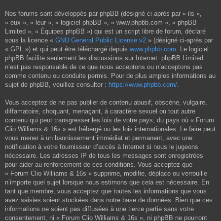
Nos forums sont développés par phpBB (désigné ci-après par « ils »,
« eux », « leur », « logiciel phpBB », « www.phpbb.com », « phpBB
Limited », « Équipes phpBB ») qui est un script libre de forum, déclaré
sous la licence «
GNU General Public License v2
» (désigné ci-après par
« GPL ») et qui peut être téléchargé depuis
www.phpbb.com
. Le logiciel
phpBB facilite seulement les discussions sur Internet. phpBB Limited
n’est pas responsable de ce que nous acceptons ou n’acceptons pas
comme contenu ou conduite permis. Pour de plus amples informations au
sujet de phpBB, veuillez consulter :
https://www.phpbb.com/
.
Vous acceptez de ne pas publier de contenu abusif, obscène, vulgaire,
diffamatoire, choquant, menaçant, à caractère sexuel ou tout autre
contenu qui peut transgresser les lois de votre pays, du pays où « Forum
Clio Williams & 16s » est hébergé ou les lois internationales. Le faire peut
vous mener à un bannissement immédiat et permanent, avec une
notification à votre fournisseur d’accès à Internet si nous le jugeons
nécessaire. Les adresses IP de tous les messages sont enregistrées
pour aider au renforcement de ces conditions. Vous acceptez que
« Forum Clio Williams & 16s » supprime, modifie, déplace ou verrouille
n’importe quel sujet lorsque nous estimons que cela est nécessaire. En
tant que membre, vous acceptez que toutes les informations que vous
avez saisies soient stockées dans notre base de données. Bien que ces
informations ne soient pas diffusées à une tierce partie sans votre
consentement, ni « Forum Clio Williams & 16s », ni phpBB ne pourront