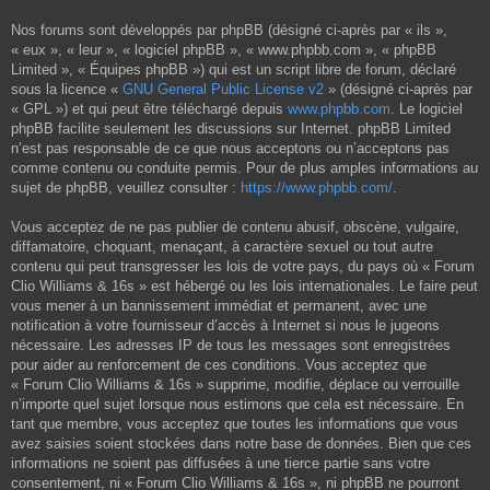
Nos forums sont développés par phpBB (désigné ci-après par « ils »,
« eux », « leur », « logiciel phpBB », « www.phpbb.com », « phpBB
Limited », « Équipes phpBB ») qui est un script libre de forum, déclaré
sous la licence «
GNU General Public License v2
» (désigné ci-après par
« GPL ») et qui peut être téléchargé depuis
www.phpbb.com
. Le logiciel
phpBB facilite seulement les discussions sur Internet. phpBB Limited
n’est pas responsable de ce que nous acceptons ou n’acceptons pas
comme contenu ou conduite permis. Pour de plus amples informations au
sujet de phpBB, veuillez consulter :
https://www.phpbb.com/
.
Vous acceptez de ne pas publier de contenu abusif, obscène, vulgaire,
diffamatoire, choquant, menaçant, à caractère sexuel ou tout autre
contenu qui peut transgresser les lois de votre pays, du pays où « Forum
Clio Williams & 16s » est hébergé ou les lois internationales. Le faire peut
vous mener à un bannissement immédiat et permanent, avec une
notification à votre fournisseur d’accès à Internet si nous le jugeons
nécessaire. Les adresses IP de tous les messages sont enregistrées
pour aider au renforcement de ces conditions. Vous acceptez que
« Forum Clio Williams & 16s » supprime, modifie, déplace ou verrouille
n’importe quel sujet lorsque nous estimons que cela est nécessaire. En
tant que membre, vous acceptez que toutes les informations que vous
avez saisies soient stockées dans notre base de données. Bien que ces
informations ne soient pas diffusées à une tierce partie sans votre
consentement, ni « Forum Clio Williams & 16s », ni phpBB ne pourront