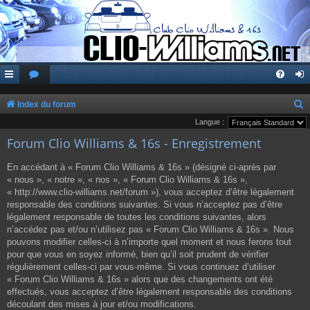
Index du forum
e
Langue :
Forum Clio Williams & 16s - Enregistrement
c
h
En accédant à « Forum Clio Williams & 16s » (désigné ci-après par
e
« nous », « notre », « nos », « Forum Clio Williams & 16s »,
« http://www.clio-williams.net/forum »), vous acceptez d’être légalement
r
responsable des conditions suivantes. Si vous n’acceptez pas d’être
c
légalement responsable de toutes les conditions suivantes, alors
n’accédez pas et/ou n’utilisez pas « Forum Clio Williams & 16s ». Nous
h
pouvons modifier celles-ci à n’importe quel moment et nous ferons tout
e
pour que vous en soyez informé, bien qu’il soit prudent de vérifier
r
régulièrement celles-ci par vous-même. Si vous continuez d’utiliser
« Forum Clio Williams & 16s » alors que des changements ont été
effectués, vous acceptez d’être légalement responsable des conditions
découlant des mises à jour et/ou modifications.