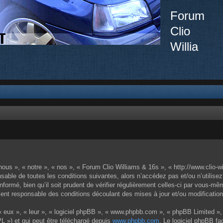
Forum
Clio
Willia
ous », « notre », « nos », « Forum Clio Williams & 16s », « http://www.clio-w
sable de toutes les conditions suivantes, alors n’accédez pas et/ou n’utilise
ormé, bien qu’il soit prudent de vérifier régulièrement celles-ci par vous-mêm
nt responsable des conditions découlant des mises à jour et/ou modification
 eux », « leur », « logiciel phpBB », « www.phpbb.com », « phpBB Limited », 
L ») et qui peut être téléchargé depuis
www.phpbb.com
. Le logiciel phpBB fa