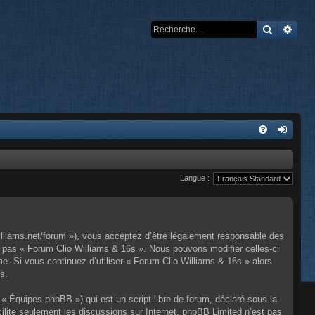
Recherch
Rech
Langue :
illiams.net/forum »), vous acceptez d’être légalement responsable des
z pas « Forum Clio Williams & 16s ». Nous pouvons modifier celles-ci
e. Si vous continuez d’utiliser « Forum Clio Williams & 16s » alors
s.
« Équipes phpBB ») qui est un script libre de forum, déclaré sous la
cilite seulement les discussions sur Internet. phpBB Limited n’est pas