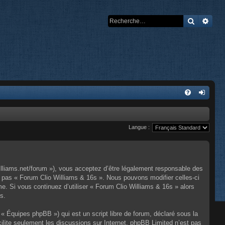
Recherch
Rech
Langue :
illiams.net/forum »), vous acceptez d’être légalement responsable des
z pas « Forum Clio Williams & 16s ». Nous pouvons modifier celles-ci
e. Si vous continuez d’utiliser « Forum Clio Williams & 16s » alors
s.
« Équipes phpBB ») qui est un script libre de forum, déclaré sous la
cilite seulement les discussions sur Internet. phpBB Limited n’est pas