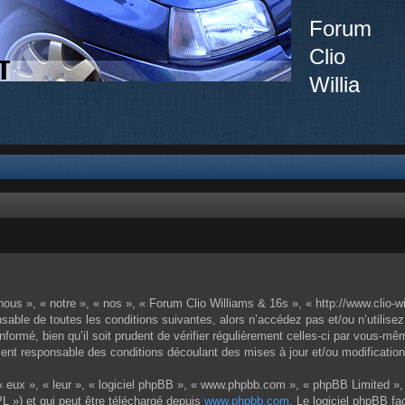
Forum
Clio
Willia
ous », « notre », « nos », « Forum Clio Williams & 16s », « http://www.clio-w
sable de toutes les conditions suivantes, alors n’accédez pas et/ou n’utilise
ormé, bien qu’il soit prudent de vérifier régulièrement celles-ci par vous-mêm
nt responsable des conditions découlant des mises à jour et/ou modification
 eux », « leur », « logiciel phpBB », « www.phpbb.com », « phpBB Limited », 
L ») et qui peut être téléchargé depuis
www.phpbb.com
. Le logiciel phpBB fa