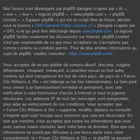
Nos forums sont développés par phpBB (désigné ci-après par « ils »,
« eux », « leur », « logiciel phpBB », « www.phpbb.com », « phpBB
Limited », « Équipes phpBB ») qui est un script libre de forum, déclaré
sous la licence «
GNU General Public License v2
» (désigné ci-après par
« GPL ») et qui peut être téléchargé depuis
www.phpbb.com
. Le logiciel
phpBB facilite seulement les discussions sur Internet. phpBB Limited
n’est pas responsable de ce que nous acceptons ou n’acceptons pas
comme contenu ou conduite permis. Pour de plus amples informations au
sujet de phpBB, veuillez consulter :
https://www.phpbb.com/
.
Vous acceptez de ne pas publier de contenu abusif, obscène, vulgaire,
diffamatoire, choquant, menaçant, à caractère sexuel ou tout autre
contenu qui peut transgresser les lois de votre pays, du pays où « Forum
Clio Williams & 16s » est hébergé ou les lois internationales. Le faire peut
vous mener à un bannissement immédiat et permanent, avec une
notification à votre fournisseur d’accès à Internet si nous le jugeons
nécessaire. Les adresses IP de tous les messages sont enregistrées
pour aider au renforcement de ces conditions. Vous acceptez que
« Forum Clio Williams & 16s » supprime, modifie, déplace ou verrouille
n’importe quel sujet lorsque nous estimons que cela est nécessaire. En
tant que membre, vous acceptez que toutes les informations que vous
avez saisies soient stockées dans notre base de données. Bien que ces
informations ne soient pas diffusées à une tierce partie sans votre
consentement, ni « Forum Clio Williams & 16s », ni phpBB ne pourront