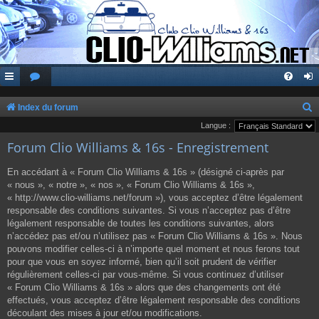
Index du forum
e
Langue :
Forum Clio Williams & 16s - Enregistrement
c
h
En accédant à « Forum Clio Williams & 16s » (désigné ci-après par
e
« nous », « notre », « nos », « Forum Clio Williams & 16s »,
« http://www.clio-williams.net/forum »), vous acceptez d’être légalement
r
responsable des conditions suivantes. Si vous n’acceptez pas d’être
c
légalement responsable de toutes les conditions suivantes, alors
n’accédez pas et/ou n’utilisez pas « Forum Clio Williams & 16s ». Nous
h
pouvons modifier celles-ci à n’importe quel moment et nous ferons tout
e
pour que vous en soyez informé, bien qu’il soit prudent de vérifier
r
régulièrement celles-ci par vous-même. Si vous continuez d’utiliser
« Forum Clio Williams & 16s » alors que des changements ont été
effectués, vous acceptez d’être légalement responsable des conditions
découlant des mises à jour et/ou modifications.