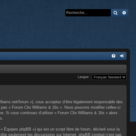
Recherch
Rech
Langue :
illiams.net/forum »), vous acceptez d’être légalement responsable des
z pas « Forum Clio Williams & 16s ». Nous pouvons modifier celles-ci
e. Si vous continuez d’utiliser « Forum Clio Williams & 16s » alors
s.
« Équipes phpBB ») qui est un script libre de forum, déclaré sous la
cilite seulement les discussions sur Internet. phpBB Limited n’est pas