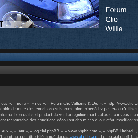
Forum
Clio
Willia
ous », « notre », « nos », « Forum Clio Williams & 16s », « http://www.clio-w
sable de toutes les conditions suivantes, alors n’accédez pas et/ou n’utilise
ormé, bien qu’il soit prudent de vérifier régulièrement celles-ci par vous-mêm
nt responsable des conditions découlant des mises à jour et/ou modification
 eux », « leur », « logiciel phpBB », « www.phpbb.com », « phpBB Limited », 
L ») et qui peut être téléchargé depuis
www.phpbb.com
. Le logiciel phpBB fa