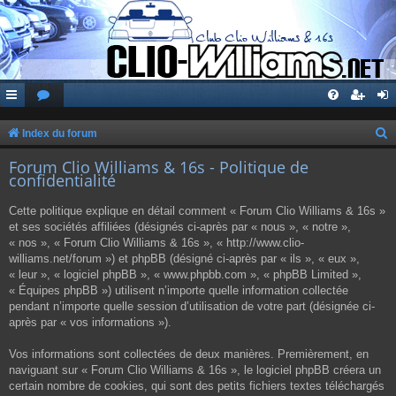
Index du forum
e
Forum Clio Williams & 16s - Politique de
confidentialité
c
h
Cette politique explique en détail comment « Forum Clio Williams & 16s »
e
et ses sociétés affiliées (désignés ci-après par « nous », « notre »,
« nos », « Forum Clio Williams & 16s », « http://www.clio-
r
williams.net/forum ») et phpBB (désigné ci-après par « ils », « eux »,
c
« leur », « logiciel phpBB », « www.phpbb.com », « phpBB Limited »,
« Équipes phpBB ») utilisent n’importe quelle information collectée
h
pendant n’importe quelle session d’utilisation de votre part (désignée ci-
e
après par « vos informations »).
r
Vos informations sont collectées de deux manières. Premièrement, en
naviguant sur « Forum Clio Williams & 16s », le logiciel phpBB créera un
certain nombre de cookies, qui sont des petits fichiers textes téléchargés