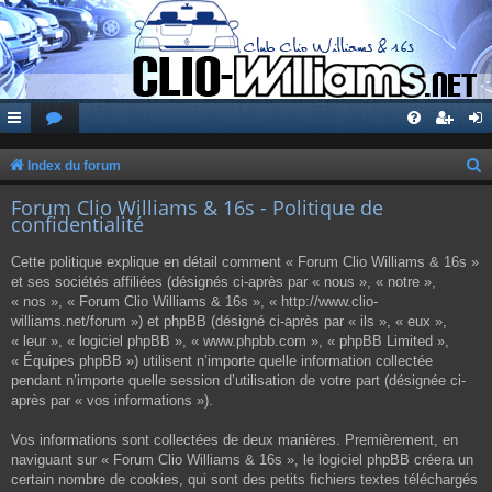
Index du forum
e
Forum Clio Williams & 16s - Politique de
confidentialité
c
h
Cette politique explique en détail comment « Forum Clio Williams & 16s »
e
et ses sociétés affiliées (désignés ci-après par « nous », « notre »,
« nos », « Forum Clio Williams & 16s », « http://www.clio-
r
williams.net/forum ») et phpBB (désigné ci-après par « ils », « eux »,
c
« leur », « logiciel phpBB », « www.phpbb.com », « phpBB Limited »,
« Équipes phpBB ») utilisent n’importe quelle information collectée
h
pendant n’importe quelle session d’utilisation de votre part (désignée ci-
e
après par « vos informations »).
r
Vos informations sont collectées de deux manières. Premièrement, en
naviguant sur « Forum Clio Williams & 16s », le logiciel phpBB créera un
certain nombre de cookies, qui sont des petits fichiers textes téléchargés