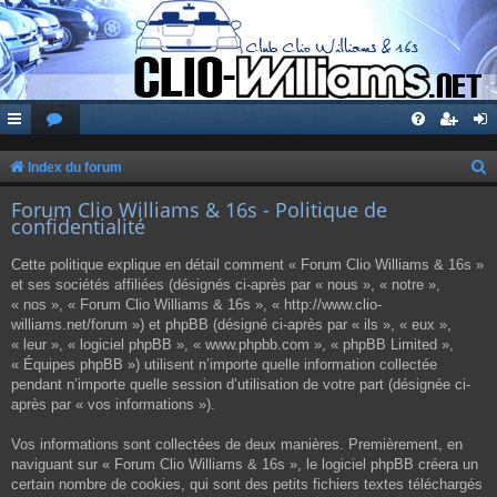
Index du forum
e
Forum Clio Williams & 16s - Politique de
confidentialité
c
h
Cette politique explique en détail comment « Forum Clio Williams & 16s »
e
et ses sociétés affiliées (désignés ci-après par « nous », « notre »,
« nos », « Forum Clio Williams & 16s », « http://www.clio-
r
williams.net/forum ») et phpBB (désigné ci-après par « ils », « eux »,
c
« leur », « logiciel phpBB », « www.phpbb.com », « phpBB Limited »,
« Équipes phpBB ») utilisent n’importe quelle information collectée
h
pendant n’importe quelle session d’utilisation de votre part (désignée ci-
e
après par « vos informations »).
r
Vos informations sont collectées de deux manières. Premièrement, en
naviguant sur « Forum Clio Williams & 16s », le logiciel phpBB créera un
certain nombre de cookies, qui sont des petits fichiers textes téléchargés