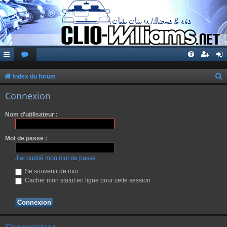
Index du forum
e
Connexion
c
Nom d’utilisateur :
h
e
Mot de passe :
r
c
J’ai oublié mon mot de passe
h
Se souvenir de moi
Cacher mon statut en ligne pour cette session
e
r
S’enregistrer