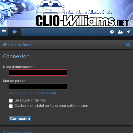
Index du forum
e
Connexion
c
Nom d’utilisateur :
h
e
Mot de passe :
r
c
J’ai oublié mon mot de passe
h
Se souvenir de moi
Cacher mon statut en ligne pour cette session
e
r
S’enregistrer