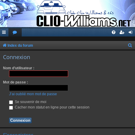
Index du forum
e
Connexion
c
Nom d’utilisateur :
h
e
Mot de passe :
r
c
J’ai oublié mon mot de passe
h
Se souvenir de moi
Cacher mon statut en ligne pour cette session
e
r
S’enregistrer