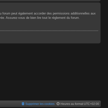
du forum peut également accorder des permissions additionnelles aux
vée. Assurez-vous de bien lire tout le règlement du forum.
Supprimer les cookies
Heures au format
UTC+02:00