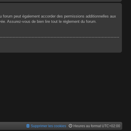
du forum peut également accorder des permissions additionnelles aux
vée. Assurez-vous de bien lire tout le règlement du forum.
Supprimer les cookies
Heures au format
UTC+02:00