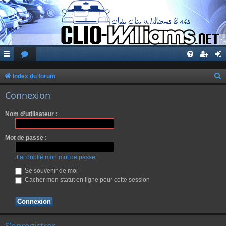
Index du forum
e
Connexion
c
Nom d’utilisateur :
h
e
Mot de passe :
r
c
J’ai oublié mon mot de passe
h
Se souvenir de moi
Cacher mon statut en ligne pour cette session
e
r
S’enregistrer