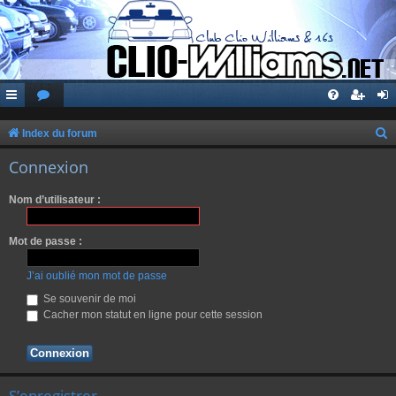
Index du forum
e
Connexion
c
Nom d’utilisateur :
h
e
Mot de passe :
r
c
J’ai oublié mon mot de passe
h
Se souvenir de moi
Cacher mon statut en ligne pour cette session
e
r
S’enregistrer