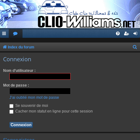
Index du forum
e
Connexion
c
Nom d’utilisateur :
h
e
Mot de passe :
r
c
J’ai oublié mon mot de passe
h
Se souvenir de moi
Cacher mon statut en ligne pour cette session
e
r
S’enregistrer