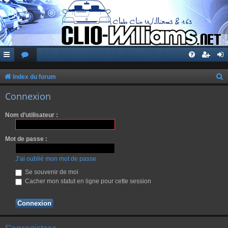
Index du forum
e
Connexion
c
Nom d’utilisateur :
h
e
Mot de passe :
r
c
J’ai oublié mon mot de passe
h
Se souvenir de moi
Cacher mon statut en ligne pour cette session
e
r
S’enregistrer