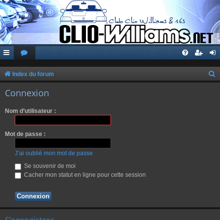
Index du forum
e
Connexion
c
Nom d’utilisateur :
h
e
Mot de passe :
r
c
J’ai oublié mon mot de passe
h
Se souvenir de moi
Cacher mon statut en ligne pour cette session
e
r
S’enregistrer