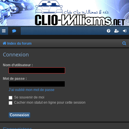
Index du forum
e
Connexion
c
Nom d’utilisateur :
h
e
Mot de passe :
r
c
J’ai oublié mon mot de passe
h
Se souvenir de moi
Cacher mon statut en ligne pour cette session
e
r
S’enregistrer