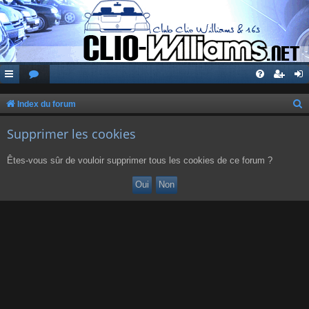
Index du forum
e
Supprimer les cookies
c
h
Êtes-vous sûr de vouloir supprimer tous les cookies de ce forum ?
e
r
c
h
e
r