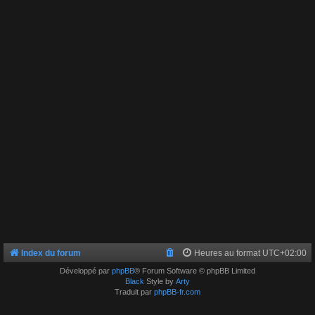
Index du forum
Heures au format
UTC+02:00
Développé par
phpBB
® Forum Software © phpBB Limited
Black
Style by
Arty
Traduit par
phpBB-fr.com