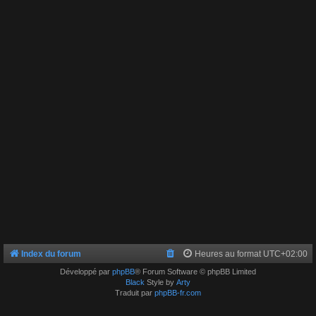
Index du forum
Heures au format
UTC+02:00
Développé par
phpBB
® Forum Software © phpBB Limited
Black
Style by
Arty
Traduit par
phpBB-fr.com