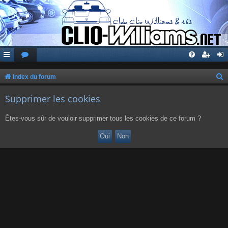
Index du forum
e
Supprimer les cookies
c
h
Êtes-vous sûr de vouloir supprimer tous les cookies de ce forum ?
e
r
c
h
e
r