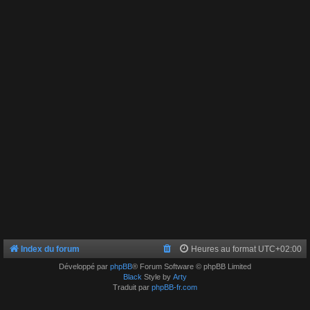
Index du forum
Heures au format
UTC+02:00
Développé par
phpBB
® Forum Software © phpBB Limited
Black
Style by
Arty
Traduit par
phpBB-fr.com