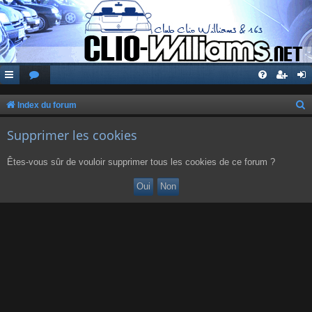
Index du forum
e
Supprimer les cookies
c
h
Êtes-vous sûr de vouloir supprimer tous les cookies de ce forum ?
e
r
c
h
e
r