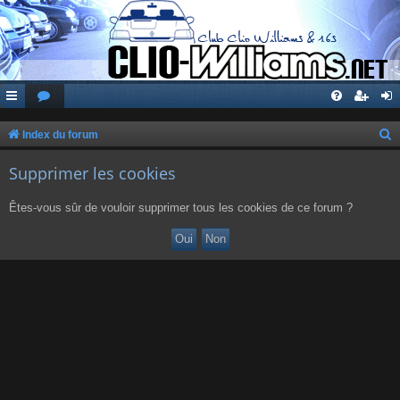
Index du forum
e
Supprimer les cookies
c
h
Êtes-vous sûr de vouloir supprimer tous les cookies de ce forum ?
e
r
c
h
e
r