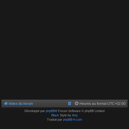
Index du forum
Heures au format
UTC+02:00
Développé par
phpBB
® Forum Software © phpBB Limited
Black
Style by
Arty
Traduit par
phpBB-fr.com