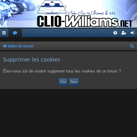
Index du forum
e
Supprimer les cookies
c
h
Êtes-vous sûr de vouloir supprimer tous les cookies de ce forum ?
e
r
c
h
e
r