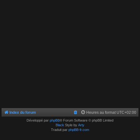
Index du forum
Heures au format
UTC+02:00
Développé par
phpBB
® Forum Software © phpBB Limited
Black
Style by
Arty
Traduit par
phpBB-fr.com