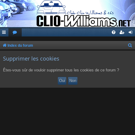
Index du forum
e
Supprimer les cookies
c
h
Êtes-vous sûr de vouloir supprimer tous les cookies de ce forum ?
e
r
c
h
e
r