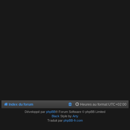
Index du forum
Heures au format
UTC+02:00
Développé par
phpBB
® Forum Software © phpBB Limited
Black
Style by
Arty
Traduit par
phpBB-fr.com