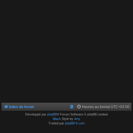
Index du forum
Heures au format
UTC+02:00
Développé par
phpBB
® Forum Software © phpBB Limited
Black
Style by
Arty
Traduit par
phpBB-fr.com