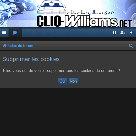
Index du forum
e
Supprimer les cookies
c
h
Êtes-vous sûr de vouloir supprimer tous les cookies de ce forum ?
e
r
c
h
e
r