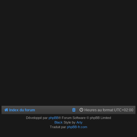
Index du forum
Heures au format
UTC+02:00
Développé par
phpBB
® Forum Software © phpBB Limited
Black
Style by
Arty
Traduit par
phpBB-fr.com