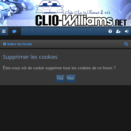
Index du forum
e
Supprimer les cookies
c
h
Êtes-vous sûr de vouloir supprimer tous les cookies de ce forum ?
e
r
c
h
e
r