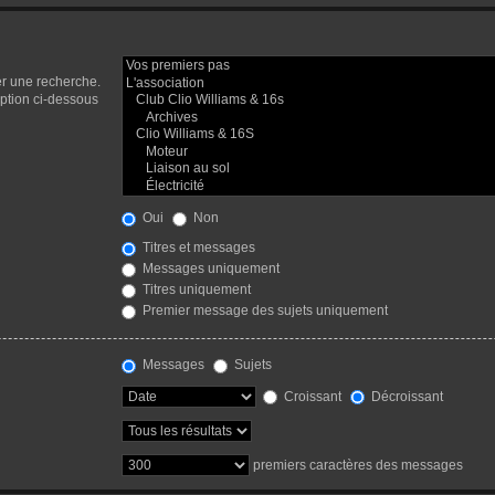
er une recherche.
ption ci-dessous
Oui
Non
Titres et messages
Messages uniquement
Titres uniquement
Premier message des sujets uniquement
Messages
Sujets
Croissant
Décroissant
premiers caractères des messages