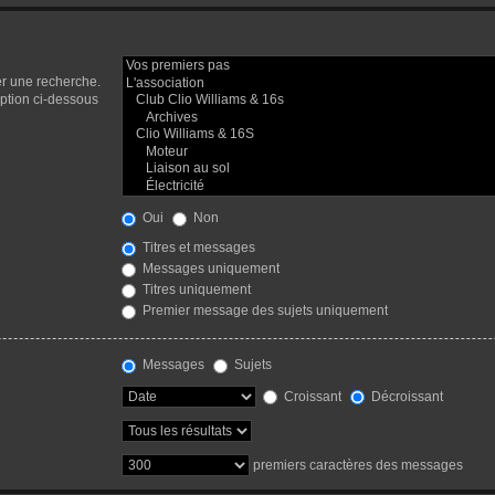
er une recherche.
ption ci-dessous
Oui
Non
Titres et messages
Messages uniquement
Titres uniquement
Premier message des sujets uniquement
Messages
Sujets
Croissant
Décroissant
premiers caractères des messages