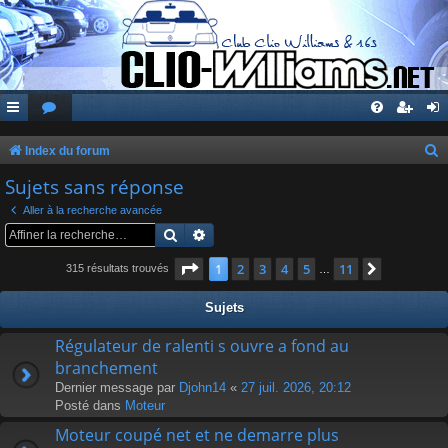
Index du forum
e
Sujets sans réponse
c
Aller à la recherche avancée
h
Rechercher
Recherche avancée
e
Page
1
sur
11
1
2
3
4
5
11
Suivante
315 résultats trouvés
…
r
c
Sujets
h
Régulateur de ralenti s ouvre a fond au
e
branchement
r
Dernier message par
Djohn14
«
27 juil. 2026, 20:12
Posté dans
Moteur
Moteur coupé net et ne demarre plus