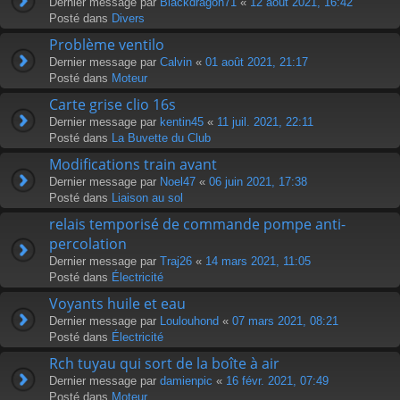
Dernier message par
Blackdragon71
«
12 août 2021, 16:42
Posté dans
Divers
Problème ventilo
Dernier message par
Calvin
«
01 août 2021, 21:17
Posté dans
Moteur
Carte grise clio 16s
Dernier message par
kentin45
«
11 juil. 2021, 22:11
Posté dans
La Buvette du Club
Modifications train avant
Dernier message par
Noel47
«
06 juin 2021, 17:38
Posté dans
Liaison au sol
relais temporisé de commande pompe anti-
percolation
Dernier message par
Traj26
«
14 mars 2021, 11:05
Posté dans
Électricité
Voyants huile et eau
Dernier message par
Loulouhond
«
07 mars 2021, 08:21
Posté dans
Électricité
Rch tuyau qui sort de la boîte à air
Dernier message par
damienpic
«
16 févr. 2021, 07:49
Posté dans
Moteur