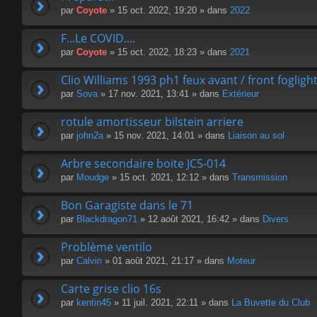
par
Coyote
» 15 oct. 2022, 19:20 » dans
2022
F...Le COVID....
par
Coyote
» 15 oct. 2022, 18:23 » dans
2021
Clio Williams 1993 ph1 feux avant / front fogligh
par
Sova
» 17 nov. 2021, 13:41 » dans
Extérieur
rotule amortisseur bilstein arriere
par
john2a
» 15 nov. 2021, 14:01 » dans
Liaison au sol
Arbre secondaire boite JC5-014
par
Moudge
» 15 oct. 2021, 12:12 » dans
Transmission
Bon Garagiste dans le 71
par
Blackdragon71
» 12 août 2021, 16:42 » dans
Divers
Problème ventilo
par
Calvin
» 01 août 2021, 21:17 » dans
Moteur
Carte grise clio 16s
par
kentin45
» 11 juil. 2021, 22:11 » dans
La Buvette du Club