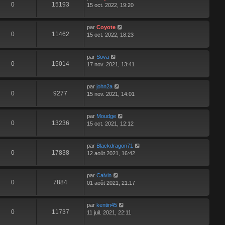
0
15193
15 oct. 2022, 19:20
par
Coyote
0
11462
15 oct. 2022, 18:23
par
Sova
0
15014
17 nov. 2021, 13:41
par
john2a
0
9277
15 nov. 2021, 14:01
par
Moudge
0
13236
15 oct. 2021, 12:12
par
Blackdragon71
0
17838
12 août 2021, 16:42
par
Calvin
0
7884
01 août 2021, 21:17
par
kentin45
0
11737
11 juil. 2021, 22:11