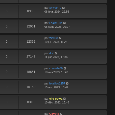
par
Sylvain_L
0
8333
08 févr. 2024, 22:55
par
Ldcliof16ie
0
12061
06 sept. 2023, 20:27
par
Wiwi38
0
12392
10 juil. 2023, 11:28
par
doc
0
27148
11 juin 2023, 17:36
par
chevelle69
0
18651
18 mai 2023, 13:42
par
bicaillou2157
0
10150
15 avr. 2023, 13:42
par
clio powa
0
8310
10 déc. 2022, 15:48
par
Coyote