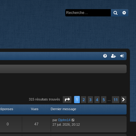
Recherch
Rech
Page
1
sur
11
1
2
3
4
5
11
Suiv
315 résultats trouvés
…
Réponses
Vues
Dernier message
par
Djohn14
0
47
27 juil. 2026, 20:12