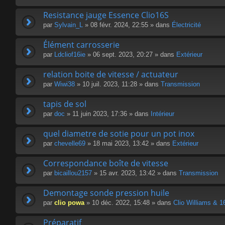
Resistance jauge Essence Clio16S
par
Sylvain_L
» 08 févr. 2024, 22:55 » dans
Électricité
Élément carrosserie
par
Ldcliof16ie
» 06 sept. 2023, 20:27 » dans
Extérieur
relation boite de vitesse / actuateur
par
Wiwi38
» 10 juil. 2023, 11:28 » dans
Transmission
tapis de sol
par
doc
» 11 juin 2023, 17:36 » dans
Intérieur
quel diametre de sotie pour un pot inox
par
chevelle69
» 18 mai 2023, 13:42 » dans
Extérieur
Correspondance boîte de vitesse
par
bicaillou2157
» 15 avr. 2023, 13:42 » dans
Transmission
Demontage sonde pression huile
par
clio powa
» 10 déc. 2022, 15:48 » dans
Clio Williams & 1
Préparatif