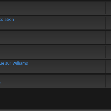
olation
que sur Williams
b