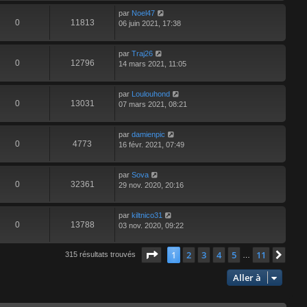
par
Noel47
0
11813
06 juin 2021, 17:38
par
Traj26
0
12796
14 mars 2021, 11:05
par
Loulouhond
0
13031
07 mars 2021, 08:21
par
damienpic
0
4773
16 févr. 2021, 07:49
par
Sova
0
32361
29 nov. 2020, 20:16
par
kiltnico31
0
13788
03 nov. 2020, 09:22
Page
1
sur
11
1
2
3
4
5
11
Suiv
315 résultats trouvés
…
Aller à