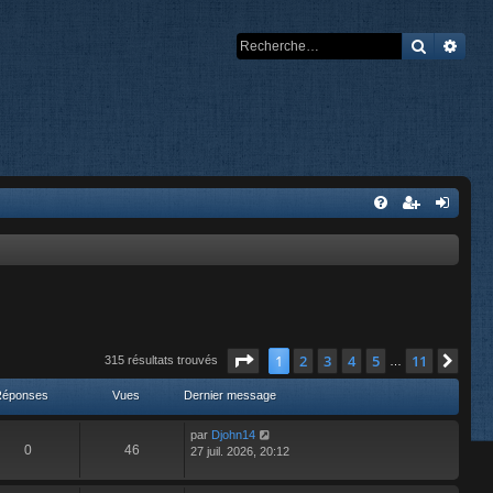
Recherch
Rech
Page
1
sur
11
1
2
3
4
5
11
Suiv
315 résultats trouvés
…
Réponses
Vues
Dernier message
par
Djohn14
0
46
27 juil. 2026, 20:12