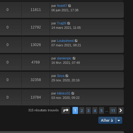
par
Noel47
0
11811
06 juin 2021, 17:38
par
Traj26
0
12792
14 mars 2021, 11:05
par
Loulouhond
0
13026
07 mars 2021, 08:21
par
damienpic
0
4769
16 févr. 2021, 07:49
par
Sova
0
32358
29 nov. 2020, 20:16
par
kiltnico31
0
13784
03 nov. 2020, 09:22
Page
1
sur
11
1
2
3
4
5
11
Suiv
315 résultats trouvés
…
Aller à