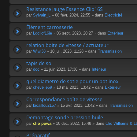
Resistance jauge Essence Clio16S
par
Sylvain_L
» 08 févr. 2024, 22:55 » dans
Électricité
Élément carrosserie
par
Ldcliof16ie
» 06 sept. 2023, 20:27 » dans
Extérieur
relation boite de vitesse / actuateur
par
Wiwi38
» 10 juil. 2023, 11:28 » dans
Transmission
tapis de sol
par
doc
» 11 juin 2023, 17:36 » dans
Intérieur
quel diametre de sotie pour un pot inox
par
chevelle69
» 18 mai 2023, 13:42 » dans
Extérieur
Correspondance boîte de vitesse
par
bicaillou2157
» 15 avr. 2023, 13:42 » dans
Transmission
Demontage sonde pression huile
par
clio powa
» 10 déc. 2022, 15:48 » dans
Clio Williams & 1
Préparatif