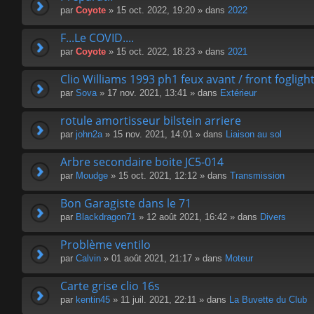
par
Coyote
» 15 oct. 2022, 19:20 » dans
2022
F...Le COVID....
par
Coyote
» 15 oct. 2022, 18:23 » dans
2021
Clio Williams 1993 ph1 feux avant / front fogligh
par
Sova
» 17 nov. 2021, 13:41 » dans
Extérieur
rotule amortisseur bilstein arriere
par
john2a
» 15 nov. 2021, 14:01 » dans
Liaison au sol
Arbre secondaire boite JC5-014
par
Moudge
» 15 oct. 2021, 12:12 » dans
Transmission
Bon Garagiste dans le 71
par
Blackdragon71
» 12 août 2021, 16:42 » dans
Divers
Problème ventilo
par
Calvin
» 01 août 2021, 21:17 » dans
Moteur
Carte grise clio 16s
par
kentin45
» 11 juil. 2021, 22:11 » dans
La Buvette du Club