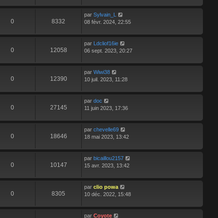
par
Sylvain_L
0
8332
08 févr. 2024, 22:55
par
Ldcliof16ie
0
12058
06 sept. 2023, 20:27
par
Wiwi38
0
12390
10 juil. 2023, 11:28
par
doc
0
27145
11 juin 2023, 17:36
par
chevelle69
0
18646
18 mai 2023, 13:42
par
bicaillou2157
0
10147
15 avr. 2023, 13:42
par
clio powa
0
8305
10 déc. 2022, 15:48
par
Coyote