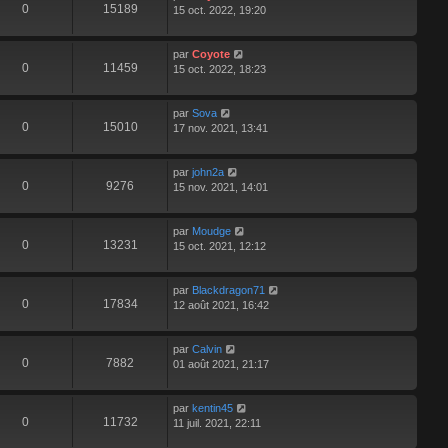
0
15189
15 oct. 2022, 19:20
par
Coyote
0
11459
15 oct. 2022, 18:23
par
Sova
0
15010
17 nov. 2021, 13:41
par
john2a
0
9276
15 nov. 2021, 14:01
par
Moudge
0
13231
15 oct. 2021, 12:12
par
Blackdragon71
0
17834
12 août 2021, 16:42
par
Calvin
0
7882
01 août 2021, 21:17
par
kentin45
0
11732
11 juil. 2021, 22:11