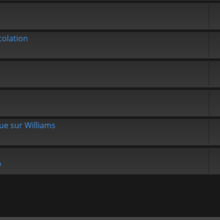
olation
que sur Williams
b