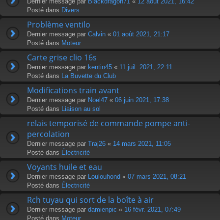
Dernier message par
Blackdragon71
«
12 août 2021, 16:42
Posté dans
Divers
Problème ventilo
Dernier message par
Calvin
«
01 août 2021, 21:17
Posté dans
Moteur
Carte grise clio 16s
Dernier message par
kentin45
«
11 juil. 2021, 22:11
Posté dans
La Buvette du Club
Modifications train avant
Dernier message par
Noel47
«
06 juin 2021, 17:38
Posté dans
Liaison au sol
relais temporisé de commande pompe anti-
percolation
Dernier message par
Traj26
«
14 mars 2021, 11:05
Posté dans
Électricité
Voyants huile et eau
Dernier message par
Loulouhond
«
07 mars 2021, 08:21
Posté dans
Électricité
Rch tuyau qui sort de la boîte à air
Dernier message par
damienpic
«
16 févr. 2021, 07:49
Posté dans
Moteur