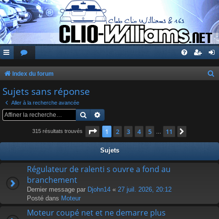
Index du forum
e
Sujets sans réponse
c
Aller à la recherche avancée
h
Rechercher
Recherche avancée
e
Page
1
sur
11
1
2
3
4
5
11
Suivante
315 résultats trouvés
…
r
c
Sujets
h
Régulateur de ralenti s ouvre a fond au
e
branchement
r
Dernier message par
Djohn14
«
27 juil. 2026, 20:12
Posté dans
Moteur
Moteur coupé net et ne demarre plus