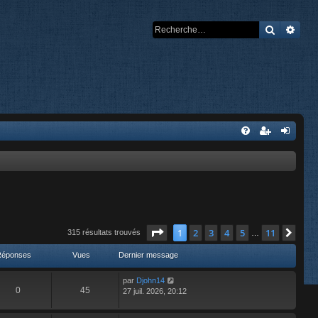
Recherch
Rech
Page
1
sur
11
1
2
3
4
5
11
Suiv
315 résultats trouvés
…
Réponses
Vues
Dernier message
par
Djohn14
0
45
27 juil. 2026, 20:12