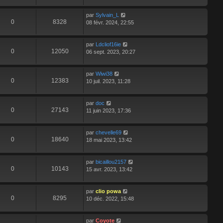
par
Sylvain_L
0
8328
08 févr. 2024, 22:55
par
Ldcliof16ie
0
12050
06 sept. 2023, 20:27
par
Wiwi38
0
12383
10 juil. 2023, 11:28
par
doc
0
27143
11 juin 2023, 17:36
par
chevelle69
0
18640
18 mai 2023, 13:42
par
bicaillou2157
0
10143
15 avr. 2023, 13:42
par
clio powa
0
8295
10 déc. 2022, 15:48
par
Coyote