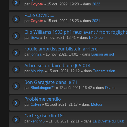
par
Coyote
» 15 oct. 2022, 19:20 » dans
2022
F...Le COVID....
par
Coyote
» 15 oct. 2022, 18:23 » dans
2021
Clio Williams 1993 ph1 feux avant / front fogligh
par
Sova
» 17 nov. 2021, 13:41 » dans
Extérieur
rotule amortisseur bilstein arriere
par
john2a
» 15 nov. 2021, 14:01 » dans
Liaison au sol
Arbre secondaire boite JC5-014
par
Moudge
» 15 oct. 2021, 12:12 » dans
Transmission
Bon Garagiste dans le 71
par
Blackdragon71
» 12 août 2021, 16:42 » dans
Divers
Problème ventilo
par
Calvin
» 01 août 2021, 21:17 » dans
Moteur
Carte grise clio 16s
par
kentin45
» 11 juil. 2021, 22:11 » dans
La Buvette du Club