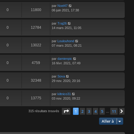
par
Noel47
0
11800
06 juin 2021, 17:38
par
Traj26
0
12784
14 mars 2021, 11:05
par
Loulouhond
0
13022
07 mars 2021, 08:21
par
damienpic
0
4759
16 févr. 2021, 07:49
par
Sova
0
32348
29 nov. 2020, 20:16
par
kiltnico31
0
13775
03 nov. 2020, 09:22
Page
1
sur
11
1
2
3
4
5
11
Suiv
315 résultats trouvés
…
Aller à