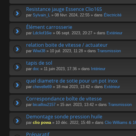
Resistance jauge Essence Clio16S
par
Sylvain_L
» 08 févr. 2024, 22:55 » dans
Électricité
Élément carrosserie
par
Ldcliof16ie
» 06 sept. 2023, 20:27 » dans
Extérieur
relation boite de vitesse / actuateur
par
Wiwi38
» 10 juil. 2023, 11:28 » dans
Transmission
tapis de sol
par
doc
» 11 juin 2023, 17:36 » dans
Intérieur
quel diametre de sotie pour un pot inox
par
chevelle69
» 18 mai 2023, 13:42 » dans
Extérieur
Correspondance boîte de vitesse
par
bicaillou2157
» 15 avr. 2023, 13:42 » dans
Transmission
Demontage sonde pression huile
par
clio powa
» 10 déc. 2022, 15:48 » dans
Clio Williams & 1
Préparatif