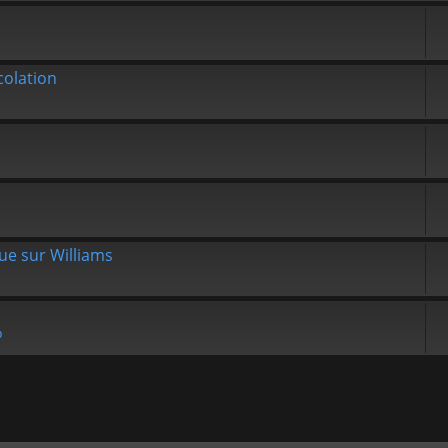
olation
que sur Williams
b