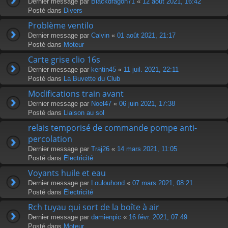
Dernier message par
Blackdragon71
«
12 août 2021, 16:42
Posté dans
Divers
Problème ventilo
Dernier message par
Calvin
«
01 août 2021, 21:17
Posté dans
Moteur
Carte grise clio 16s
Dernier message par
kentin45
«
11 juil. 2021, 22:11
Posté dans
La Buvette du Club
Modifications train avant
Dernier message par
Noel47
«
06 juin 2021, 17:38
Posté dans
Liaison au sol
relais temporisé de commande pompe anti-
percolation
Dernier message par
Traj26
«
14 mars 2021, 11:05
Posté dans
Électricité
Voyants huile et eau
Dernier message par
Loulouhond
«
07 mars 2021, 08:21
Posté dans
Électricité
Rch tuyau qui sort de la boîte à air
Dernier message par
damienpic
«
16 févr. 2021, 07:49
Posté dans
Moteur