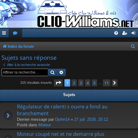
Index du forum
e
Sujets sans réponse
c
Aller à la recherche avancée
h
Rechercher
Recherche avancée
e
Page
1
sur
11
1
2
3
4
5
11
Suivante
315 résultats trouvés
…
r
c
Sujets
h
Régulateur de ralenti s ouvre a fond au
e
branchement
r
Dernier message par
Djohn14
«
27 juil. 2026, 20:12
Posté dans
Moteur
Moteur coupé net et ne demarre plus