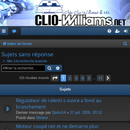
Index du forum
e
Sujets sans réponse
c
Aller à la recherche avancée
h
Rechercher
Recherche avancée
e
Page
1
sur
11
1
2
3
4
5
11
Suivante
315 résultats trouvés
…
r
c
Sujets
h
Régulateur de ralenti s ouvre a fond au
e
branchement
r
Dernier message par
Djohn14
«
27 juil. 2026, 20:12
Posté dans
Moteur
Moteur coupé net et ne demarre plus