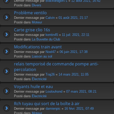
Dernier message par
Blackdragon71
«
12 août 2021, 16:42
Posté dans
Divers
Problème ventilo
Dernier message par
Calvin
«
01 août 2021, 21:17
Posté dans
Moteur
Carte grise clio 16s
Dernier message par
kentin45
«
11 juil. 2021, 22:11
Posté dans
La Buvette du Club
Modifications train avant
Dernier message par
Noel47
«
06 juin 2021, 17:38
Posté dans
Liaison au sol
relais temporisé de commande pompe anti-
percolation
Dernier message par
Traj26
«
14 mars 2021, 11:05
Posté dans
Électricité
Voyants huile et eau
Dernier message par
Loulouhond
«
07 mars 2021, 08:21
Posté dans
Électricité
Rch tuyau qui sort de la boîte à air
Dernier message par
damienpic
«
16 févr. 2021, 07:49
Posté dans
Moteur