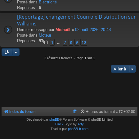
Posté dans
Électricité
Réponses :
6
[Reportage] changement Courroie Distribution sur
Williams
Dernier message par
Michaël
«
02 août 2026, 20:48
Posté dans
Moteur
Réponses :
93
1
7
8
9
10
…
3 résultats trouvés • Page
1
sur
1
Aller à
Index du forum
Heures au format
UTC+02:00
Développé par
phpBB
® Forum Software © phpBB Limited
Black
Style by
Arty
Traduit par
phpBB-fr.com