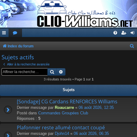
Index du forum
e
Sujets actifs
c
Aller à la recherche avancée
h
Rechercher
Recherche avancée
e
3 résultats trouvés • Page
1
sur
1
r
Sujets
c
[Sondage] CG Cardans RENFORCES Williams
h
Dernier message par
Roaucarre
«
06 août 2026, 12:35
e
Posté dans
Commandes Groupées Club
r
Réponses :
5
Plafonnier reste allumé contact coupé
Dernier message par
Djohn14
«
06 août 2026, 06:35