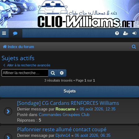
Index du forum
e
Sujets actifs
c
Aller à la recherche avancée
h
Rechercher
Recherche avancée
e
3 résultats trouvés • Page
1
sur
1
r
Sujets
c
[Sondage] CG Cardans RENFORCES Williams
h
Dernier message par
Roaucarre
«
06 août 2026, 12:35
e
Posté dans
Commandes Groupées Club
r
Réponses :
5
Plafonnier reste allumé contact coupé
Dernier message par
Djohn14
«
06 août 2026, 06:35