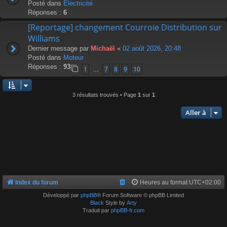
Posté dans
Électricité
Réponses :
6
[Reportage] changement Courroie Distribution sur
Williams
Dernier message par
Michaël
«
02 août 2026, 20:48
Posté dans
Moteur
Réponses :
93
1
7
8
9
10
…
3 résultats trouvés • Page
1
sur
1
Aller à
Index du forum
Heures au format
UTC+02:00
Développé par
phpBB
® Forum Software © phpBB Limited
Black
Style by
Arty
Traduit par
phpBB-fr.com