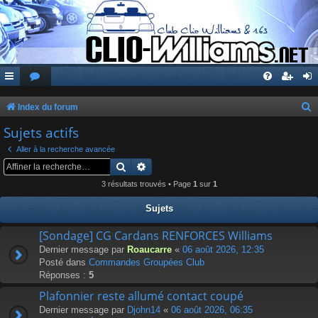
Index du forum
e
Sujets actifs
c
Aller à la recherche avancée
h
Rechercher
Recherche avancée
e
3 résultats trouvés • Page
1
sur
1
r
Sujets
c
[Sondage] CG Cardans RENFORCES Williams
h
Dernier message par
Roaucarre
«
06 août 2026, 12:35
e
Posté dans
Commandes Groupées Club
r
Réponses :
5
Plafonnier reste allumé contact coupé
Dernier message par
Djohn14
«
06 août 2026, 06:35