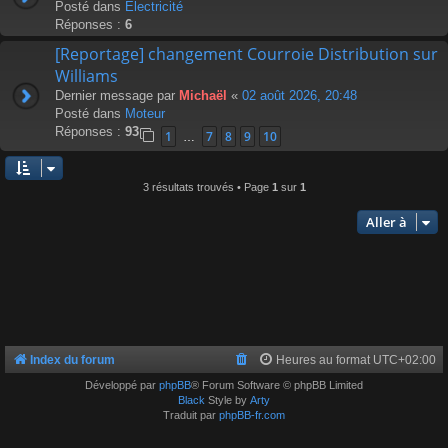
Posté dans
Électricité
Réponses :
6
[Reportage] changement Courroie Distribution sur
Williams
Dernier message par
Michaël
«
02 août 2026, 20:48
Posté dans
Moteur
Réponses :
93
1
7
8
9
10
…
3 résultats trouvés • Page
1
sur
1
Aller à
Index du forum
Heures au format
UTC+02:00
Développé par
phpBB
® Forum Software © phpBB Limited
Black
Style by
Arty
Traduit par
phpBB-fr.com