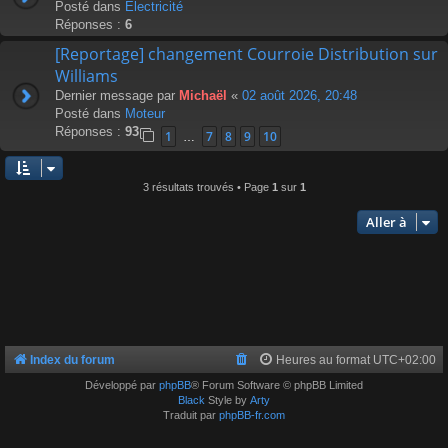
Posté dans
Électricité
Réponses :
6
[Reportage] changement Courroie Distribution sur
Williams
Dernier message par
Michaël
«
02 août 2026, 20:48
Posté dans
Moteur
Réponses :
93
1
7
8
9
10
…
3 résultats trouvés • Page
1
sur
1
Aller à
Index du forum
Heures au format
UTC+02:00
Développé par
phpBB
® Forum Software © phpBB Limited
Black
Style by
Arty
Traduit par
phpBB-fr.com