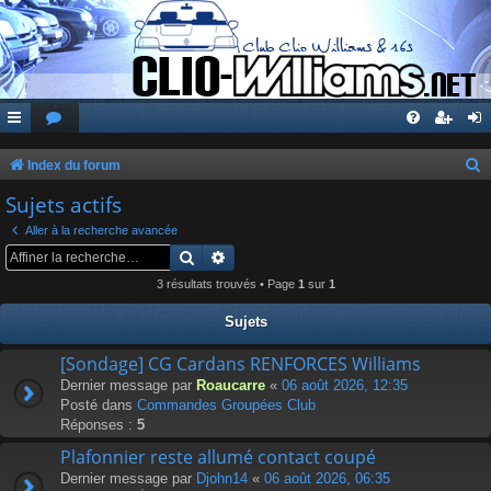
Index du forum
e
Sujets actifs
c
Aller à la recherche avancée
h
Rechercher
Recherche avancée
e
3 résultats trouvés • Page
1
sur
1
r
Sujets
c
[Sondage] CG Cardans RENFORCES Williams
h
Dernier message par
Roaucarre
«
06 août 2026, 12:35
e
Posté dans
Commandes Groupées Club
r
Réponses :
5
Plafonnier reste allumé contact coupé
Dernier message par
Djohn14
«
06 août 2026, 06:35