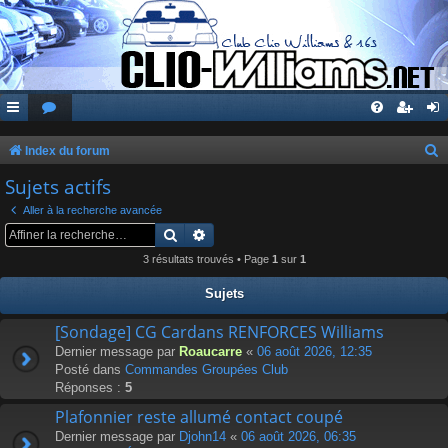
Index du forum
e
Sujets actifs
c
Aller à la recherche avancée
h
Rechercher
Recherche avancée
e
3 résultats trouvés • Page
1
sur
1
r
Sujets
c
[Sondage] CG Cardans RENFORCES Williams
h
Dernier message par
Roaucarre
«
06 août 2026, 12:35
e
Posté dans
Commandes Groupées Club
r
Réponses :
5
Plafonnier reste allumé contact coupé
Dernier message par
Djohn14
«
06 août 2026, 06:35