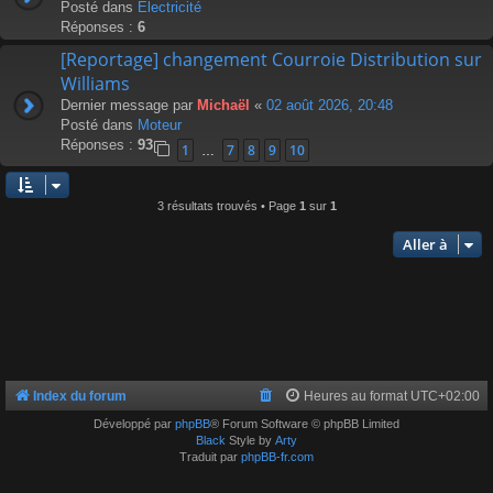
Posté dans
Électricité
Réponses :
6
[Reportage] changement Courroie Distribution sur
Williams
Dernier message par
Michaël
«
02 août 2026, 20:48
Posté dans
Moteur
Réponses :
93
1
7
8
9
10
…
3 résultats trouvés • Page
1
sur
1
Aller à
Index du forum
Heures au format
UTC+02:00
Développé par
phpBB
® Forum Software © phpBB Limited
Black
Style by
Arty
Traduit par
phpBB-fr.com