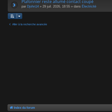
Plafonnier reste allumé contact coupé
par
Djohn14
» 29 juil. 2026, 18:55 » dans
Électricité
Aller à la recherche avancée
Index du forum