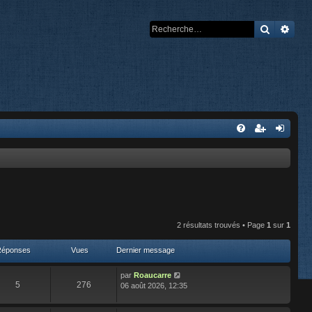
Recherch
Rech
2 résultats trouvés • Page
1
sur
1
Réponses
Vues
Dernier message
par
Roaucarre
5
276
06 août 2026, 12:35