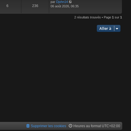
par
Djohn14
6
236
06 août 2026, 06:35
2 résultats trouvés • Page
1
sur
1
Aller à
Supprimer les cookies
Heures au format
UTC+02:00