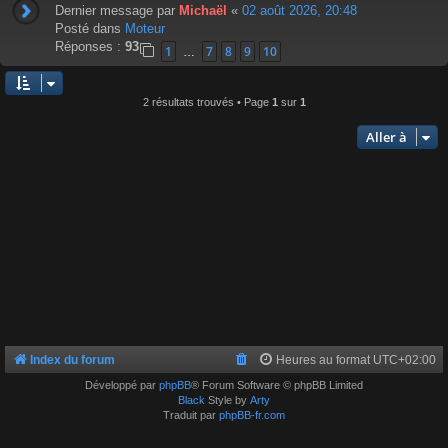
Dernier message par
Michaël
«
02 août 2026, 20:48
Posté dans
Moteur
Réponses :
93
1
7
8
9
10
…
2 résultats trouvés • Page
1
sur
1
Aller à
Index du forum
Heures au format
UTC+02:00
Développé par
phpBB
® Forum Software © phpBB Limited
Black
Style by
Arty
Traduit par
phpBB-fr.com