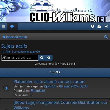
Index du forum
e
Sujets actifs
c
Aller à la recherche avancée
h
Rechercher
Recherche avancée
e
2 résultats trouvés • Page
1
sur
1
r
Sujets
c
Plafonnier reste allumé contact coupé
h
Dernier message par
Djohn14
«
06 août 2026, 06:35
e
Posté dans
Électricité
r
Réponses :
6
[Reportage] changement Courroie Distribution sur
Williams